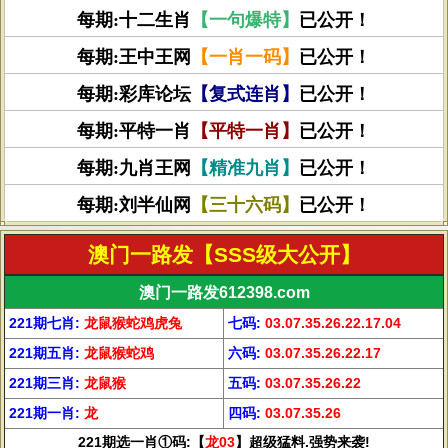
每期:十二生肖
【一句爆特】
已公开！
每期:王中王网
【一肖一码】
已公开！
每期:彩库论坛
【复式连肖】
已公开！
每期:平特一肖
【平特一肖】
已公开！
每期:九肖王网
【精准九肖】
已公开！
每期:刘半仙网
【三十六码】
已公开！
澳门一路发【SSS级大公开】
澳门一路发612398.com
221期七肖:
龙鼠猴蛇鸡虎兔
七码:
03.07.35.26.22.17.04
221期五肖:
龙鼠猴蛇鸡
六码:
03.07.35.26.22.17
221期三肖:
龙鼠猴
五码:
03.07.35.26.22
221期一肖:
龙
四码:
03.07.35.26
221期选一肖①码:【
龙03
】超级猛料.强势来袭!