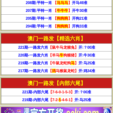
208期:平特一肖
【
马
马
马
】
开马49准
207期:平特一肖
【
牛
牛
牛
】
开牛30准
205期:平特一肖
【
狗
狗
狗
】
开狗21准
204期:平特一肖
【
狗
狗
狗
】
开狗33准
澳门一路发【精选六肖】
221期-
一路发
六肖
【鼠牛马龙猴兔】
开:？00准
220期-
一路发
六肖
【羊马
牛
狗猴猪】
开:牛30准
219期-
一路发
六肖
【牛鼠龙蛇狗
马
】
开:马25准
217期-
一路发
六肖
【
鸡
马猴鼠龙蛇】
开:鸡34准
澳门一路发【內部六尾】
221期-内部六尾
【7-6-0-1-5-3】
开:？00准
219期-内部六尾
【7-2-
5
-4-6-1】
开:马25准