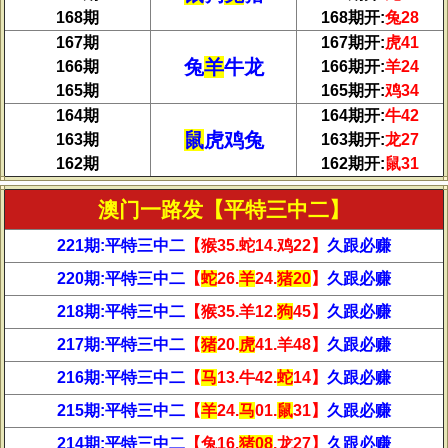
168期
168期开:
兔28
167期
167期开:
虎41
兔
羊
牛龙
166期
166期开:
羊24
165期
165期开:
鸡34
164期
164期开:
牛42
鼠
虎鸡兔
163期
163期开:
龙27
162期
162期开:
鼠31
澳门一路发【平特三中二】
221期:平特三中二
【猴35.蛇14.鸡22】
久跟必赚
220期:平特三中二
【
蛇
26.
羊
24.
猪
20
】
久跟必赚
218期:平特三中二
【猴35.羊12.
狗
45】
久跟必赚
217期:平特三中二
【
猪
20.
虎
41.羊48】
久跟必赚
216期:平特三中二
【
马
13.牛42.
蛇
14】
久跟必赚
215期:平特三中二
【
羊
24.
马
01.
鼠
31】
久跟必赚
214期:平特三中二
【兔16.
猪
08
.龙27】
久跟必赚