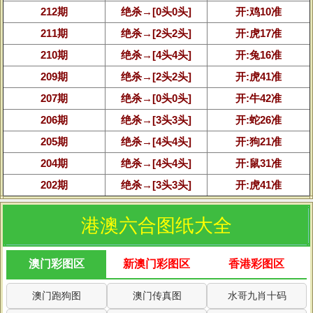
212期
绝杀→[0头0头]
开:鸡10准
211期
绝杀→[2头2头]
开:虎17准
210期
绝杀→[4头4头]
开:兔16准
209期
绝杀→[2头2头]
开:虎41准
207期
绝杀→[0头0头]
开:牛42准
206期
绝杀→[3头3头]
开:蛇26准
205期
绝杀→[4头4头]
开:狗21准
204期
绝杀→[4头4头]
开:鼠31准
202期
绝杀→[3头3头]
开:虎41准
港澳六合图纸大全
澳门彩图区
新澳门彩图区
香港彩图区
澳门跑狗图
澳门传真图
水哥九肖十码