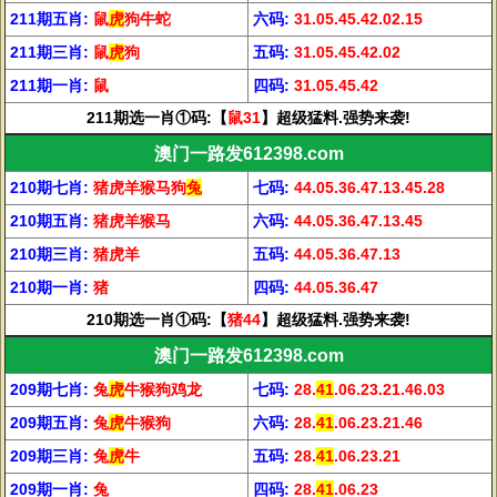
211期五肖:
鼠
虎
狗牛蛇
六码:
31.05.45.42.02.15
211期三肖:
鼠
虎
狗
五码:
31.05.45.42.02
211期一肖:
鼠
四码:
31.05.45.42
211期选一肖①码:【
鼠31
】超级猛料.强势来袭!
澳门一路发612398.com
210期七肖:
猪虎羊猴马狗
兔
七码:
44.05.36.47.13.45.28
210期五肖:
猪虎羊猴马
六码:
44.05.36.47.13.45
210期三肖:
猪虎羊
五码:
44.05.36.47.13
210期一肖:
猪
四码:
44.05.36.47
210期选一肖①码:【
猪44
】超级猛料.强势来袭!
澳门一路发612398.com
209期七肖:
兔
虎
牛猴狗鸡龙
七码:
28.
41
.06.23.21.46.03
209期五肖:
兔
虎
牛猴狗
六码:
28.
41
.06.23.21.46
209期三肖:
兔
虎
牛
五码:
28.
41
.06.23.21
209期一肖:
兔
四码:
28.
41
.06.23