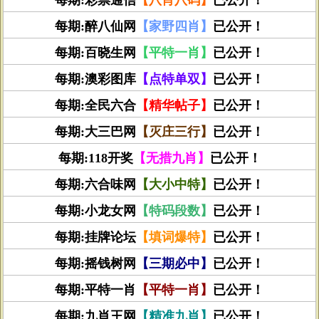
每期:醉八仙网
【家野四肖】
已公开！
每期:百晓生网
【平特一肖】
已公开！
每期:澳彩图库
【点特单双】
已公开！
每期:全民六合
【精华帖子】
已公开！
每期:大三巴网
【灭庄三行】
已公开！
每期:118开奖
【无措九肖】
已公开！
每期:六合味网
【大小中特】
已公开！
每期:小龙女网
【特码段数】
已公开！
每期:挂牌论坛
【填词爆特】
已公开！
每期:摇钱树网
【三期必中】
已公开！
每期:平特一肖
【平特一肖】
已公开！
每期:九肖王网
【精准九肖】
已公开！