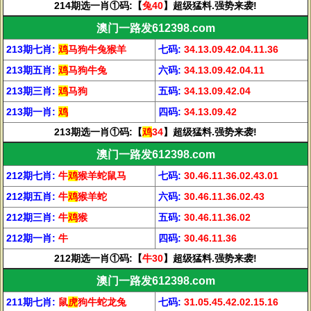
214期选一肖①码:【
兔40
】超级猛料.强势来袭!
澳门一路发612398.com
213期七肖:
鸡
马狗牛兔猴羊
七码:
34.13.09.42.04.11.36
213期五肖:
鸡
马狗牛兔
六码:
34.13.09.42.04.11
213期三肖:
鸡
马狗
五码:
34.13.09.42.04
213期一肖:
鸡
四码:
34.13.09.42
213期选一肖①码:【
鸡
34
】超级猛料.强势来袭!
澳门一路发612398.com
212期七肖:
牛
鸡
猴羊蛇鼠马
七码:
30.46.11.36.02.43.01
212期五肖:
牛
鸡
猴羊蛇
六码:
30.46.11.36.02.43
212期三肖:
牛
鸡
猴
五码:
30.46.11.36.02
212期一肖:
牛
四码:
30.46.11.36
212期选一肖①码:【
牛30
】超级猛料.强势来袭!
澳门一路发612398.com
211期七肖:
鼠
虎
狗牛蛇龙兔
七码:
31.05.45.42.02.15.16