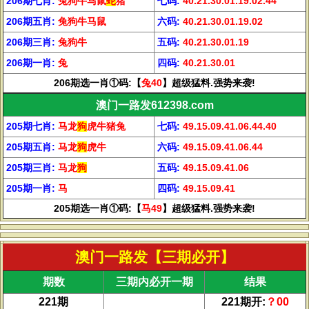
206期七肖:
兔狗牛马鼠
蛇
猪
七码:
40.21.30.01.19.02.44
206期五肖:
兔狗牛马鼠
六码:
40.21.30.01.19.02
206期三肖:
兔狗牛
五码:
40.21.30.01.19
206期一肖:
兔
四码:
40.21.30.01
206期选一肖①码:【
兔40
】超级猛料.强势来袭!
澳门一路发612398.com
205期七肖:
马龙
狗
虎牛猪兔
七码:
49.15.09.41.06.44.40
205期五肖:
马龙
狗
虎牛
六码:
49.15.09.41.06.44
205期三肖:
马龙
狗
五码:
49.15.09.41.06
205期一肖:
马
四码:
49.15.09.41
205期选一肖①码:【
马49
】超级猛料.强势来袭!
澳门一路发【三期必开】
期数
三期内必开一期
结果
221期
221期开:
？00