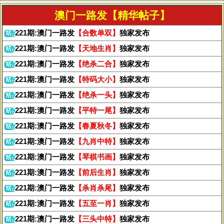
澳门一路发【精华帖子】
221期:澳门一路发
【合数单双】
独家发布
221期:澳门一路发
【天地生肖】
独家发布
221期:澳门一路发
【绝杀二合】
独家发布
221期:澳门一路发
【特码大小】
独家发布
221期:澳门一路发
【绝杀一头】
独家发布
221期:澳门一路发
【平特一尾】
独家发布
221期:澳门一路发
【春夏秋冬】
独家发布
221期:澳门一路发
【九肖中特】
独家发布
221期:澳门一路发
【琴棋书画】
独家发布
221期:澳门一路发
【前后生肖】
独家发布
221期:澳门一路发
【杀肖杀尾】
独家发布
221期:澳门一路发
【五至一肖】
独家发布
221期:澳门一路发
【三头中特】
独家发布