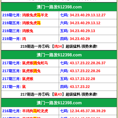
澳门一路发612398.com
219期七肖:
鸡猴兔虎
马
羊龙
七码:
34.23.40.29.13.12.27
219期五肖:
鸡猴兔虎
马
六码:
34.23.40.29.13.12
219期三肖:
鸡猴兔
五码:
34.23.40.29.13
219期一肖:
鸡
四码:
34.23.40.29
219期选一肖①码:【
鸡34
】超级猛料.强势来袭!
澳门一路发612398.com
217期七肖:
鼠虎猴
鸡
兔蛇马
七码:
43.17.23.22.28.26.37
217期五肖:
鼠虎猴
鸡
兔
六码:
43.17.23.22.28.26
217期三肖:
鼠虎猴
五码:
43.17.23.22.28
217期一肖:
鼠
四码:
43.17.23.22
217期选一肖①码:【
鼠43
】超级猛料.强势来袭!
澳门一路发612398.com
216期七肖:
羊鸡狗
马
蛇龙虎
七码:
12.34.45.37.38.39.29