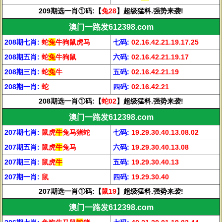
209期选一肖①码:【
兔28
】超级猛料.强势来袭!
澳门一路发612398.com
208期七肖:
蛇
兔
牛狗鼠虎马
七码:
02.16.42.21.19.17.25
208期五肖:
蛇
兔
牛狗鼠
六码:
02.16.42.21.19.17
208期三肖:
蛇
兔
牛
五码:
02.16.42.21.19
208期一肖:
蛇
四码:
02.16.42.21
208期选一肖①码:【
蛇02
】超级猛料.强势来袭!
澳门一路发612398.com
207期七肖:
鼠虎
牛
兔马猪蛇
七码:
19.29.30.40.13.08.02
207期五肖:
鼠虎
牛
兔马
六码:
19.29.30.40.13.08
207期三肖:
鼠虎
牛
五码:
19.29.30.40.13
207期一肖:
鼠
四码:
19.29.30.40
207期选一肖①码:【
鼠19
】超级猛料.强势来袭!
澳门一路发612398.com