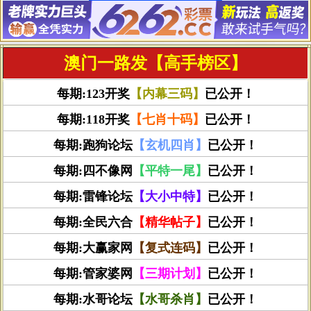
澳门一路发【高手榜区】
每期:123开奖
【内幕三码】
已公开！
每期:118开奖
【七肖十码】
已公开！
每期:跑狗论坛
【玄机四肖】
已公开！
每期:四不像网
【平特一尾】
已公开！
每期:雷锋论坛
【大小中特】
已公开！
每期:全民六合
【精华帖子】
已公开！
每期:大赢家网
【复式连码】
已公开！
每期:管家婆网
【三期计划】
已公开！
每期:水哥论坛
【水哥杀肖】
已公开！