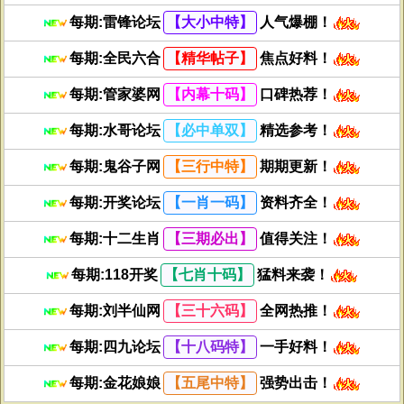
每期:
雷锋论坛
【大小中特】
人气爆棚！
每期:
全民六合
【精华帖子】
焦点好料！
每期:
管家婆网
【内幕十码】
口碑热荐！
每期:
水哥论坛
【必中单双】
精选参考！
每期:
鬼谷子网
【三行中特】
期期更新！
每期:
开奖论坛
【一肖一码】
资料齐全！
每期:
十二生肖
【三期必出】
值得关注！
每期:
118开奖
【七肖十码】
猛料来袭！
每期:
刘半仙网
【三十六码】
全网热推！
每期:
四九论坛
【十八码特】
一手好料！
每期:
金花娘娘
【五尾中特】
强势出击！