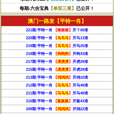
每期:六合宝典
【单双三尾】
已公开！
澳门一路发【平特一肖】
221期:平特一肖
【猴猴猴】
开？00准
220期:平特一肖
【
马
马
马
】
开马13准
219期:平特一肖
【
马
马
马
】
开马25准
218期:平特一肖
【
狗
狗
狗
】
开狗33准
217期:平特一肖
【
虎
虎
虎
】
开虎29准
215期:平特一肖
【
虎
虎
虎
】
开虎29准
213期:平特一肖
【
鸡
鸡
鸡
】
开鸡10准
212期:平特一肖
【
马
马
马
】
开马49准
211期:平特一肖
【
马
马
马
】
开马49准
210期:平特一肖
【
鼠
鼠
鼠
】
开鼠43准
209期:平特一肖
【
鸡
鸡
鸡
】
开鸡22准